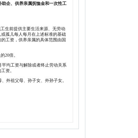
补助企、供养亲属抚恤金和一次性工
职工生前提供主要生活来源、无劳动
人或孤儿每人每月在上述标准的基础
前的工资，供养亲属的具体范围由国
的20倍。
月平均工资与解除或者终止劳动关系
均工资。
母、外祖父母、孙子女、外孙子女。