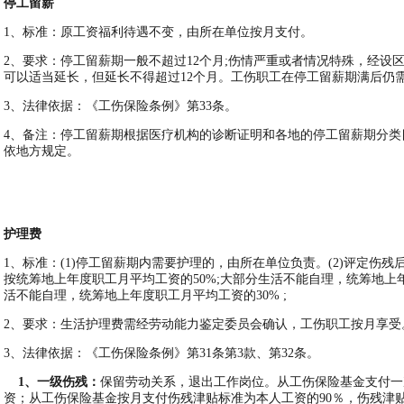
停工留薪
1
、标准：原工资福利待遇不变，由所在单位按月支付。
2
、要求：停工留薪期一般不超过12个月;伤情严重或者情况特殊，经设
可以适当延长，但延长不得超过12个月。工伤职工在停工留薪期满后仍
3
、法律依据：《工伤保险条例》第33条。
4
、备注：停工留薪期根据医疗机构的诊断证明和各地的停工留薪期分类
依地方规定。
护理费
1
、标准：(1)停工留薪期内需要护理的，由所在单位负责。(2)评定伤
按统筹地上年度职工月平均工资的50%;大部分生活不能自理，统筹地上年
活不能自理，统筹地上年度职工月平均工资的30% ;
2
、要求：生活护理费需经劳动能力鉴定委员会确认，工伤职工按月享受
3
、法律依据：《工伤保险条例》第31条第3款、第32条。
1
、一级伤残：
保留劳动关系，退出工作岗位。从工伤保险基金支付一
资；从工伤保险基金按月支付伤残津贴标准为本人工资的90％，伤残津