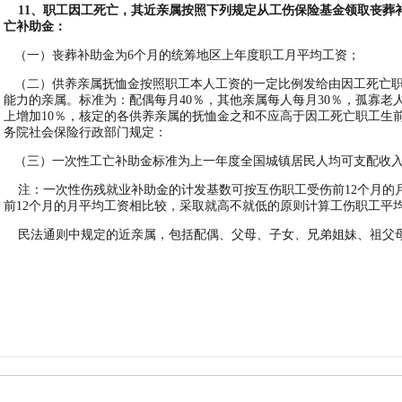
11
、职工因工死亡，其近亲属按照下列规定从工伤保险基金领取丧葬
亡补助金：
（一）丧葬补助金为6个月的统筹地区上年度职工月平均工资；
（二）供养亲属抚恤金按照职工本人工资的一定比例发给由因工死亡
能力的亲属。标准为：配偶每月40％，其他亲属每人每月30％，孤寡老
上增加10％，核定的各供养亲属的抚恤金之和不应高于因工死亡职工生
务院社会保险行政部门规定：
（三）一次性工亡补助金标准为上一年度全国城镇居民人均可支配收入
注：一次性伤残就业补助金的计发基数可按互伤职工受伤前12个月的
前12个月的月平均工资相比较，采取就高不就低的原则计算工伤职工平
民法通则中规定的近亲属，包括配偶、父母、子女、兄弟姐妹、祖父