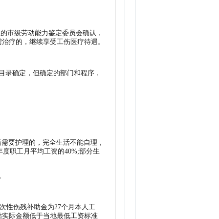
区的市级劳动能力鉴定委员会确认，
需治疗的，继续享受工伤医疗待遇。
目录确定，但确定的部门和程序，
残后需要护理的，完全生活不能自理，
度职工月平均工资的40%;部分生
。
次性伤残补助金为27个月本人工
贴实际金额低于当地最低工资标准