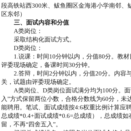
段高铁站西300米、鲅鱼圈区金海港小学南邻、
区东邻）
三
、面试内容和分值
A类岗位：
采取结构化面试方式
。
D类岗位：
1.说课：时间1
0
分钟以内，分值
80分。教
评委现场确定，备课时间
3
0分钟。
2.答辩，时间
2
分钟以内，
分值
20分。内容
关，试题由评委现场确定。
A类岗位、D类岗位
面试满分
均为
100分
。面
入”方式保留两位小数，
合格分数线为
60分，未
能
聘用
。笔试、面试成绩按
4
:
6
权重比例
计算应
总成绩
*0.4+面试成绩*0.6=总成绩
），总成绩如
留，不再
“四舍五入”。