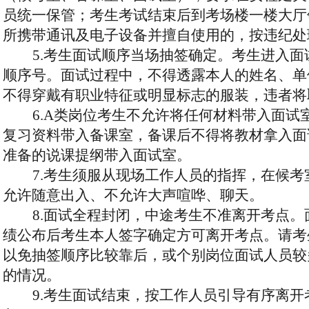
员统一保管；考生考试结束后
到
考场楼
一楼大厅
所携带通讯及电子设备并擅自使用的，按违纪处
5
.考生面试顺序当场抽签确定。考生进入面
顺序号。面试过程中，不得透露本人的姓名、单
不得穿戴有职业特征或明显标志的服装，违者将
6
.
A类岗位考生不允许将任何材料带入面试
复习资料带入备课室，备课后不得将教材拿入面
准备的说课提纲带入面试室。
7
.考生须服从现场工作人员的指挥，在候考
允许随意出入、不允许大声喧哗、聊天。
8
.面试全程封闭，中途考生不准离开考点。
绩公布后考生本人签字确定方可离开考点。请考
以免抽签顺序比较靠后，或个别岗位面试人员较
的情况。
9
.考生面试结束，按工作人员引导有序离开