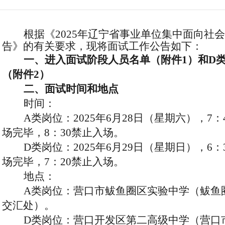
根据《
2025年辽宁省事业单位集中面向社
告》的有关要求，现将面试工作公告如下：
一、
进入
面试
阶段
人员名单（附件
1）
和
D
（附件
2
）
二、面试时间和地点
时间：
A类岗位：
202
5
年
6
月
28
日
（星期六），
7
：
场完毕
，
8
：
30
禁止入场。
D类岗位：
202
5
年
6
月
29
日
（星期日），
6
：
场完毕，
7
：
20
禁止入场。
地点：
A类岗位：
营口市鲅鱼圈区实验中学（鲅鱼
交汇处）。
D类岗位：营口开发区第二高级中学（营口