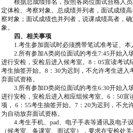
根据总成绩排名，按照各岗位面试合格人员
定体检、考察对象。总成绩并列者，面试成绩高
察对象；面试成绩也并列者，说课成绩高者，确
象。
四
、相关事项
1.考生参加面试时必须携带笔试准考证、本
2.所有参加
A类岗位
面试的
考生
7
:
45
开始入
进行安检，安检后进入候考室。
8
：
05
宣读考试
考生抽签开始。
8
：
30
为迟到，不允许考生进入
弃面试资格。
3.
所有参加
D类岗位
面试的考生
6
:
30
开始入
进行安检，安检后进入相应
组
候考室。
6
：
50
宣
项，
6
：
55
考生抽签开始。
7
：
20
为迟到，不允
为自动放弃面试资格。
4
.
考生手机、
pad、电子手表等通讯及电子
（候考室、备课室、面试室），要求在安检处关