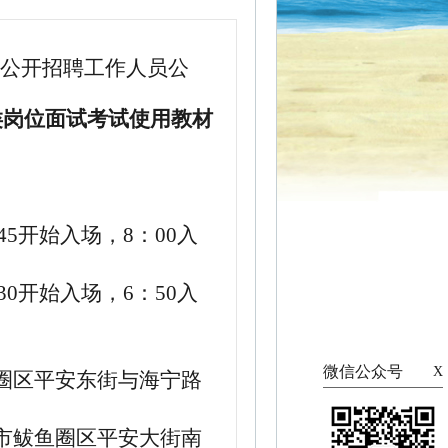
会公开招聘工作人员公
类岗位
面试考试使用教材
45
开始入场
，
8
：
00入
30
开始入场
，
6
：
50
入
微信公众号
X
圈区平安东街与海宁路
市鲅鱼圈区平安大街南