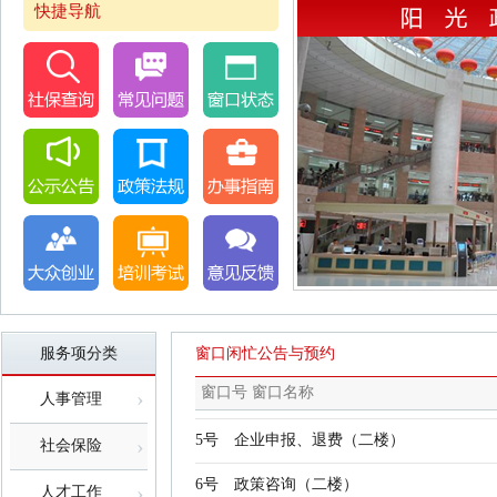
快捷导航
1号
企业登记、申报、审核（二楼）
2号
企业审报、转移①（二楼）
3号
企业审报、转移②（二楼）
服务项分类
窗口闲忙公告与预约
4号
企业审报、转移③（二楼）
窗口号 窗口名称
›
人事管理
5号
企业申报、退费（二楼）
›
社会保险
6号
政策咨询（二楼）
›
人才工作