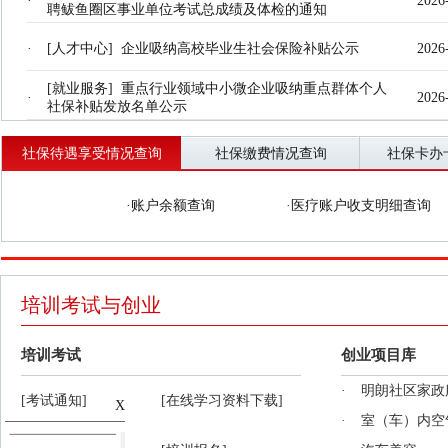
·
2026
聘鲅鱼圈区事业单位考试总成绩及体检的通知
22号
退休认证（二楼）
·
[人才中心] 企业吸纳高校毕业生社会保险补贴公示
2026
23号
退休认证（二楼）
[就业服务] 重点行业领域中小微企业吸纳重点群体个人
24号
工伤生育保险④（二楼）
·
2026
社保补贴发放名单公示
43号
就业局政策咨询（二楼）
社保待遇享受情况查询
社保缴费情况查询
社保卡办
44号
就业局政策咨询（二楼）
·
账户余额查询
·
医疗账户收支明细查询
45号
档案接收（二楼）
46号
创业服务（二楼）
47号
就业失业登记（二楼）
培训考试与创业
48号
就业备案（二楼）
培训考试
创业项目库
49号
失业接收、发放（二楼）
·
明朗社区家政
[考试通知]
[在线学习资料下载]
X
50号
失业接收、发放（二楼）
·
室（车）内空