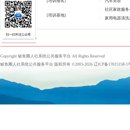
[成绩查询]
[培训报名]
·
汽车美容
51号
失业保险申报到账（二楼）
·
社区家政服务
52号
失业申报（二楼）
[培训科目介绍]
[培训基地]
·
家用电器清洗
63号
个体医保参保（二楼）
64号
个体医保参保（二楼）
65号
单位医保参保（二楼）
Copyright 鲅鱼圈人社系统公共服务平台 All Rights Reserved
66号
单位医保参保（二楼）
鲅鱼圈人社系统公共服务平台 版权所有 ©2003-2026
辽ICP备17015158-1
67号
居民医保参保（二楼）
68号
职工大额医保报销（二楼）
69号
医保财务到账（二楼）
70号
医疗监督管理（二楼）
71号
医保报销审核（二楼）
72号
医保审核结算（二楼）