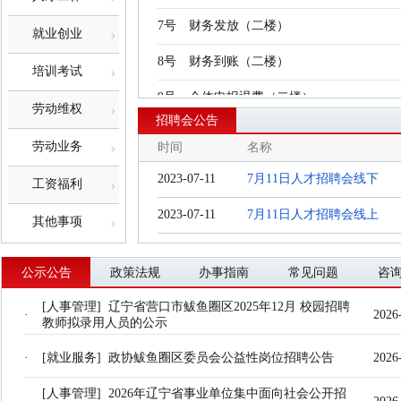
7号
财务发放（二楼）
›
就业创业
8号
财务到账（二楼）
›
培训考试
9号
个体申报退费（二楼）
›
劳动维权
招聘会公告
10号
个人申报、省内外转移（二楼）
›
劳动业务
时间
名称
11号
个体申报（二楼）
2023-07-11
7月11日人才招聘会线下
›
工资福利
12号
个体申报市内转移（二楼）
2023-07-11
7月11日人才招聘会线上
›
其他事项
17号
退休待遇发放（二楼）
18号
退休待遇发放（二楼）
公示公告
政策法规
办事指南
常见问题
咨
19号
生育保险（二楼）
[人事管理] 辽宁省营口市鲅鱼圈区2025年12月 校园招聘
·
2026
教师拟录用人员的公示
20号
工伤保险（二楼）
·
[就业服务] 政协鲅鱼圈区委员会公益性岗位招聘公告
2026
21号
退休认证、退休证发放（二楼）
[人事管理] 2026年辽宁省事业单位集中面向社会公开招